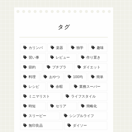
タグ
カリンバ
楽器
独学
趣味
習い事
レビュー
作り置き
節約
プチプラ
ダイエット
料理
おやつ
100均
簡単
レシピ
余暇
業務スーパー
ミニマリスト
ライフスタイル
時短
セリア
簡略化
スリーピー
シンプルライフ
無印良品
ダイソー