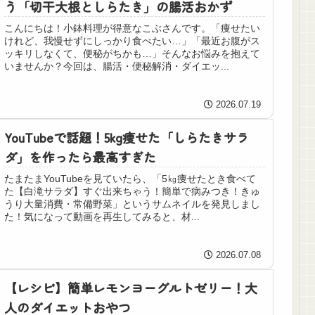
う「切干大根としらたき」の腸活おかず
こんにちは！小鉢料理が得意なこぶさんです。「痩せたい
けれど、我慢せずにしっかり食べたい…」「最近お腹がス
ッキリしなくて、便秘がちかも…」そんなお悩みを抱えて
いませんか？今回は、腸活・便秘解消・ダイエッ...
2026.07.19
YouTubeで話題！5kg痩せた「しらたきサラ
ダ」を作ったら最高すぎた
たまたまYouTubeを見ていたら、「5㎏痩せたとき食べて
た【白滝サラダ】すぐ出来ちゃう！簡単で病みつき！きゅ
うり大量消費・常備野菜」というサムネイルを発見しまし
た！気になって動画を再生してみると、材...
2026.07.08
【レシピ】簡単レモンヨーグルトゼリー！大
人のダイエットおやつ