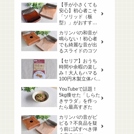
【手が小さくても
安心】初心者こそ
「ソリッド（板
型）」がおすすめ
な理由と、音が変
カリンバの和音が
わる「木材」の選
鳴らない！初心者
び方
でも綺麗な音が出
るスライドのコツ
【セリア】おうち
時間や余暇の楽し
み！大人もハマる
100円木製立体パズ
ル
YouTubeで話題！
5kg痩せた「しらた
きサラダ」を作っ
たら最高すぎた
カリンバの音がビ
ビる？不良品を疑
う前に試すべき弾