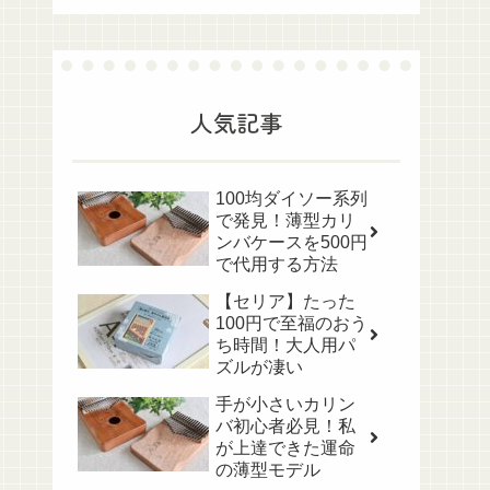
人気記事
100均ダイソー系列
で発見！薄型カリ
ンバケースを500円
で代用する方法
【セリア】たった
100円で至福のおう
ち時間！大人用パ
ズルが凄い
手が小さいカリン
バ初心者必見！私
が上達できた運命
の薄型モデル