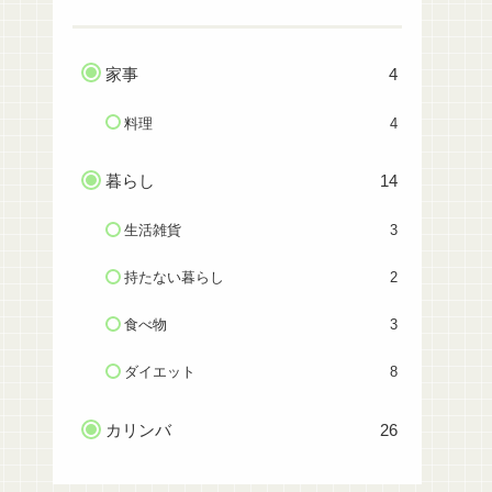
家事
4
料理
4
暮らし
14
生活雑貨
3
持たない暮らし
2
食べ物
3
ダイエット
8
カリンバ
26