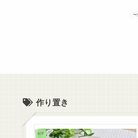
〜
作り置き
料理