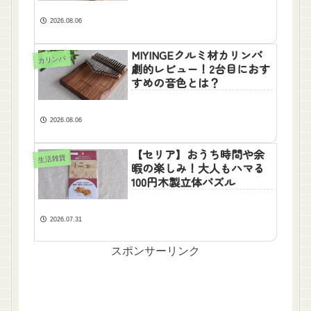
2026.08.06
MIYINGEクルミ材カリンバ
カリンバ
劇的レビュー！2台目におす
すめの音色とは？
2026.08.06
【セリア】おうち時間や余
生活雑貨
暇の楽しみ！大人もハマる
100円木製立体パズル
2026.07.31
スポンサーリンク