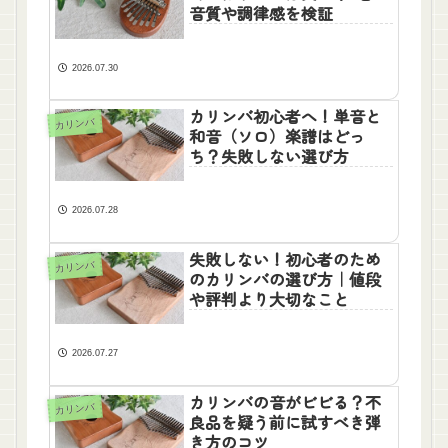
音質や調律感を検証
2026.07.30
カリンバ初心者へ！単音と
カリンバ
和音（ソロ）楽譜はどっ
ち？失敗しない選び方
2026.07.28
失敗しない！初心者のため
カリンバ
のカリンバの選び方｜値段
や評判より大切なこと
2026.07.27
カリンバの音がビビる？不
カリンバ
良品を疑う前に試すべき弾
き方のコツ