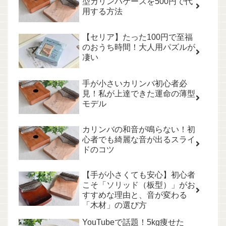
型カリンバケースを500円で代
用する方法
【セリア】たった100円で至福
のおうち時間！大人用パズルが
凄い
手が小さいカリンバ初心者必
見！私が上達できた運命の薄型
モデル
カリンバの和音が鳴らない！初
心者でも綺麗な音が出るスライ
ドのコツ
【手が小さくても安心】初心者
こそ「ソリッド（板型）」がお
すすめな理由と、音が変わる
「木材」の選び方
YouTubeで話題！5kg痩せた