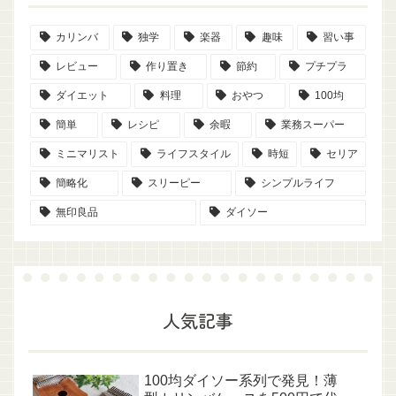
カリンバ
独学
楽器
趣味
習い事
レビュー
作り置き
節約
プチプラ
ダイエット
料理
おやつ
100均
簡単
レシピ
余暇
業務スーパー
ミニマリスト
ライフスタイル
時短
セリア
簡略化
スリーピー
シンプルライフ
無印良品
ダイソー
人気記事
100均ダイソー系列で発見！薄