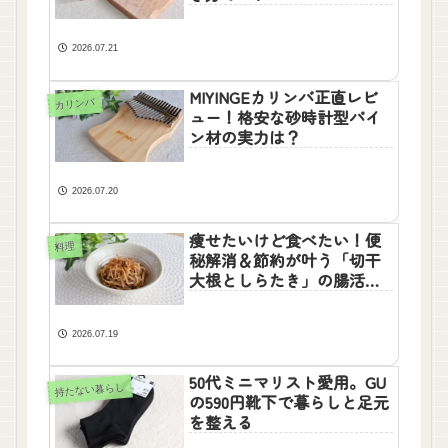
2026.07.21
MIYINGEカリンバ正直レビ
カリンバ
ュー！格安な砂時計型パイ
ン材の実力は？
2026.07.20
痩せたいけど食べたい！便
料理
秘解消＆節約が叶う「切干
大根としらたき」の腸活お
かず
2026.07.19
50代ミニマリスト愛用。GU
持たない暮らし
の590円靴下で暮らしと足元
を整える