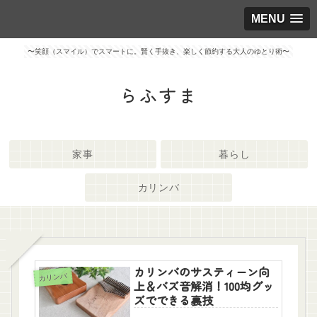
MENU
〜笑顔（スマイル）でスマートに。賢く手抜き、楽しく節約する大人のゆとり術〜
らふすま
家事
暮らし
カリンバ
カリンバのサスティーン向
カリンバ
上＆バズ音解消！100均グッ
ズでできる裏技