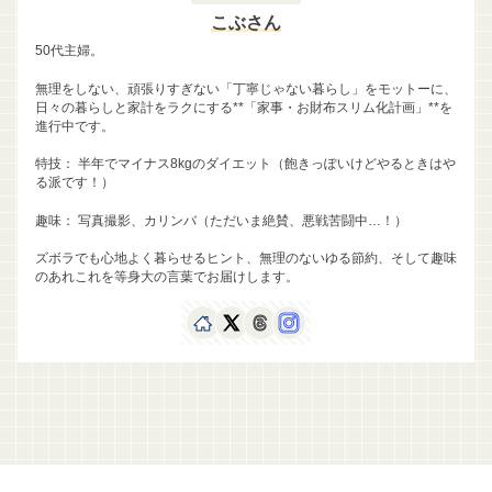
こぶさん
50代主婦。
無理をしない、頑張りすぎない「丁寧じゃない暮らし」をモットーに、
日々の暮らしと家計をラクにする**「家事・お財布スリム化計画」**を
進行中です。
特技： 半年でマイナス8kgのダイエット（飽きっぽいけどやるときはや
る派です！）
趣味： 写真撮影、カリンバ（ただいま絶賛、悪戦苦闘中…！）
ズボラでも心地よく暮らせるヒント、無理のないゆる節約、そして趣味
のあれこれを等身大の言葉でお届けします。