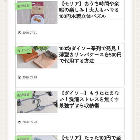
【セリア】おうち時間や余
生活雑貨
暇の楽しみ！大人もハマる
100円木製立体パズル
2026.07.31
100均ダイソー系列で発見！
カリンバ
薄型カリンバケースを500円
で代用する方法
2026.05.29
【ダイソー】もうたたまな
生活雑貨
い！洗濯ストレスを無くす
最強ずぼら収納術
2026.05.23
【セリア】たった100円で至
生活雑貨