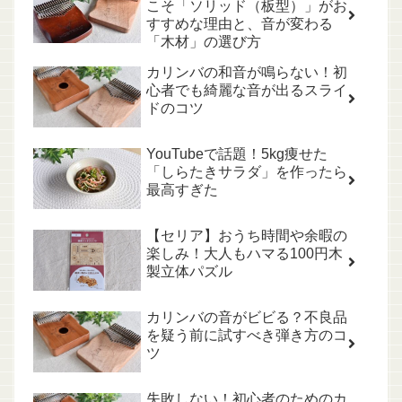
こそ「ソリッド（板型）」がお
すすめな理由と、音が変わる
「木材」の選び方
カリンバの和音が鳴らない！初
心者でも綺麗な音が出るスライ
ドのコツ
YouTubeで話題！5kg痩せた
「しらたきサラダ」を作ったら
最高すぎた
【セリア】おうち時間や余暇の
楽しみ！大人もハマる100円木
製立体パズル
カリンバの音がビビる？不良品
を疑う前に試すべき弾き方のコ
ツ
失敗しない！初心者のためのカ