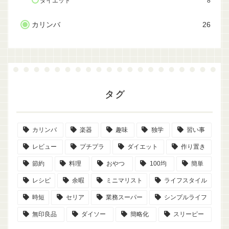
ダイエット
8
カリンバ
26
タグ
カリンバ
楽器
趣味
独学
習い事
レビュー
プチプラ
ダイエット
作り置き
節約
料理
おやつ
100均
簡単
レシピ
余暇
ミニマリスト
ライフスタイル
時短
セリア
業務スーパー
シンプルライフ
無印良品
ダイソー
簡略化
スリーピー